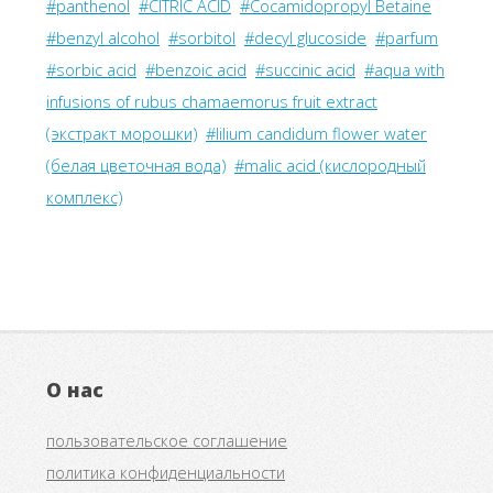
#panthenol
#CITRIC ACID
#Cocamidopropyl Betaine
#benzyl alcohol
#sorbitol
#decyl glucoside
#parfum
#sorbic acid
#benzoic acid
#succinic acid
#aqua with
infusions of rubus chamaemorus fruit extract
(экстракт морошки)
#lilium candidum flower water
(белая цветочная вода)
#malic acid (кислородный
комплекс)
О нас
пользовательское соглашение
политика конфиденциальности