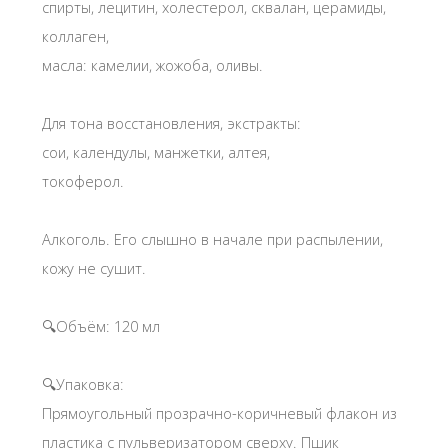
спирты, лецитин, холестерол, сквалан, церамиды,
коллаген,
масла: камелии, жожоба, оливы.
Для тона восстановления, экстракты:
сои, календулы, манжетки, алтея,
токоферол.
Алкоголь. Его слышно в начале при распылении,
кожу не сушит.
🔍Объём: 120 мл
🔍Упаковка:
Прямоугольный прозрачно-коричневый флакон из
пластика с пульверизатором сверху. Пшик