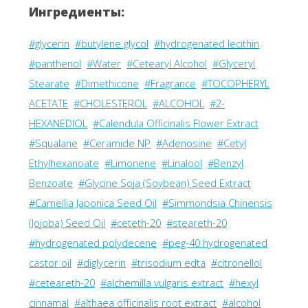
Ингредиенты:
#glycerin
#butylene glycol
#hydrogenated lecithin
#panthenol
#Water
#Cetearyl Alcohol
#Glyceryl
Stearate
#Dimethicone
#Fragrance
#TOCOPHERYL
ACETATE
#CHOLESTEROL
#ALCOHOL
#2-
HEXANEDIOL
#Calendula Officinalis Flower Extract
#Squalane
#Ceramide NP
#Adenosine
#Cetyl
Ethylhexanoate
#Limonene
#Linalool
#Benzyl
Benzoate
#Glycine Soja (Soybean) Seed Extract
#Camellia Japonica Seed Oil
#Simmondsia Chinensis
(Jojoba) Seed Oil
#ceteth-20
#steareth-20
#hydrogenated polydecene
#peg-40 hydrogenated
castor oil
#diglycerin
#trisodium edta
#citronellol
#ceteareth-20
#alchemilla vulgaris extract
#hexyl
cinnamal
#althaea officinalis root extract
#alcohol