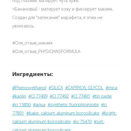
под глазами, матирует чуть хуже;
≈Банановый - матирует кожу и фиксирует макияж.
Создан для "запекания" марафета, я этим не
увлекаюсь.
#Оля_отзыв_макияж
#Оля_отзыв_PHYSICIANSFORMULA
Ингредиенты:
#Phenoxyethanol
#SILICA
#CAPRYLYL GLYCOL
#mica
#kaolin
#CI 77499
#CI 77492
#CI 77491
#tin oxide
#ci 15850
#aqua
#synthetic fluorphlogopite
#ci
77891
#bake: calcium aluminum borosilicate
#bright:
calcium aluminum borosilicate
#ci 75470
#set:
calcium aluminum borosilicate