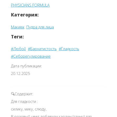
PHYSICIANS FORMULA
Категория:
Макияж
Пудра для лица
Теги:
#Любой
#Бархатистость
#Гладкость
#Себорегулирование
Дата публикации:
20.12.2025
🔍Содержит:
Для гладкости :
силику, мику, слюду,
В розовый цвет добавили каолин (глину) для