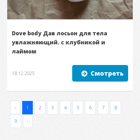
Dove body Дав лосьон для тела
увлажняющий. с клубникой и
лаймом
Смотреть
18.12.2025
‹
1
2
3
4
5
6
7
8
9
›