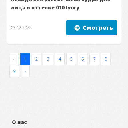
лица в оттенке 010 Ivory
Смотреть
03.12.2025
‹
1
2
3
4
5
6
7
8
9
›
О нас