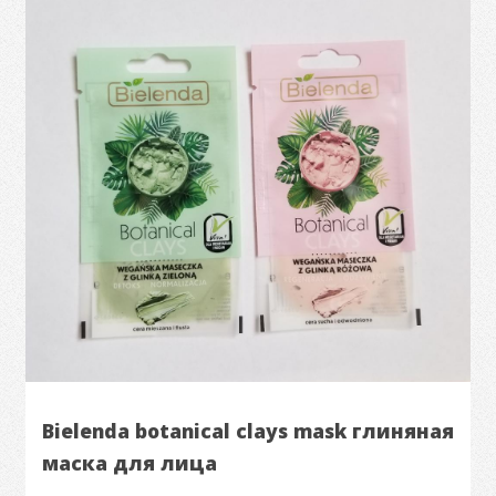
Bielenda botanical clays mask глиняная
маска для лица