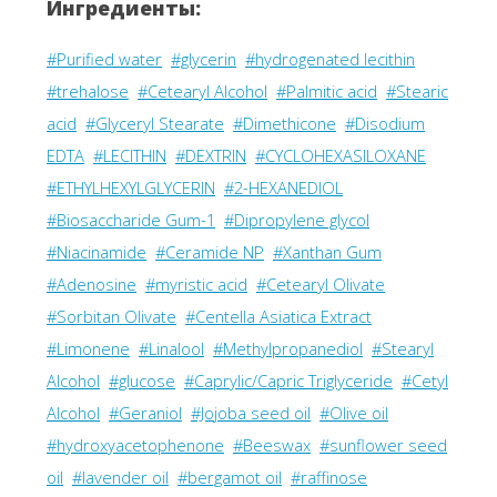
Ингредиенты:
#Purified water
#glycerin
#hydrogenated lecithin
#trehalose
#Cetearyl Alcohol
#Palmitic acid
#Stearic
acid
#Glyceryl Stearate
#Dimethicone
#Disodium
EDTA
#LECITHIN
#DEXTRIN
#CYCLOHEXASILOXANE
#ETHYLHEXYLGLYCERIN
#2-HEXANEDIOL
#Biosaccharide Gum-1
#Dipropylene glycol
#Niacinamide
#Ceramide NP
#Xanthan Gum
#Adenosine
#myristic acid
#Cetearyl Olivate
#Sorbitan Olivate
#Centella Asiatica Extract
#Limonene
#Linalool
#Methylpropanediol
#Stearyl
Alcohol
#glucose
#Caprylic/Capric Triglyceride
#Cetyl
Alcohol
#Geraniol
#Jojoba seed oil
#Olive oil
#hydroxyacetophenone
#Beeswax
#sunflower seed
oil
#lavender oil
#bergamot oil
#raffinose