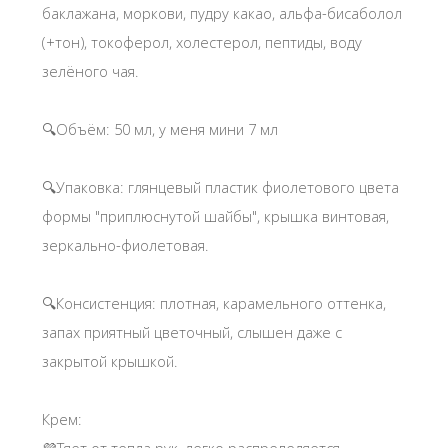
баклажана, моркови, пудру какао, альфа-бисаболол
(+тон), токоферол, холестерол, пептиды, воду
зелёного чая.
🔍Объём: 50 мл, у меня мини 7 мл
🔍Упаковка: глянцевый пластик фиолетового цвета
формы "приплюснутой шайбы", крышка винтовая,
зеркально-фиолетовая.
🔍Консистенция: плотная, карамельного оттенка,
запах приятный цветочный, слышен даже с
закрытой крышкой.
Крем: