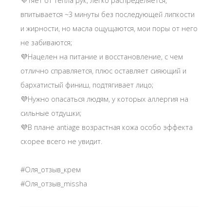
💜Тяет от тепла рук, легко распределяется,
впитывается ~3 минуты без последующей липкости
и жирности, но масла ощущаются, мои поры от него
не забиваются;
💜Нацелен на питание и восстановление, с чем
отлично справляется, плюс оставляет сияющий и
бархатистый финиш, подтягивает лицо;
💜Нужно опасаться людям, у которых аллергия на
сильные отдушки;
💜В плане antiage возрастная кожа особо эффекта
скорее всего не увидит.
#Оля_отзыв_крем
#Оля_отзыв_missha