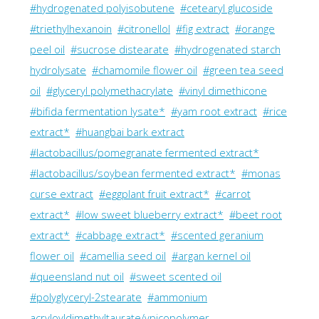
#hydrogenated polyisobutene
#cetearyl glucoside
#triethylhexanoin
#citronellol
#fig extract
#orange
peel oil
#sucrose distearate
#hydrogenated starch
hydrolysate
#chamomile flower oil
#green tea seed
oil
#glyceryl polymethacrylate
#vinyl dimethicone
#bifida fermentation lysate*
#yam root extract
#rice
extract*
#huangbai bark extract
#lactobacillus/pomegranate fermented extract*
#lactobacillus/soybean fermented extract*
#monas
curse extract
#eggplant fruit extract*
#carrot
extract*
#low sweet blueberry extract*
#beet root
extract*
#cabbage extract*
#scented geranium
flower oil
#camellia seed oil
#argan kernel oil
#queensland nut oil
#sweet scented oil
#polyglyceryl-2stearate
#ammonium
acryloyldimethyltaurate/vpicopolymer