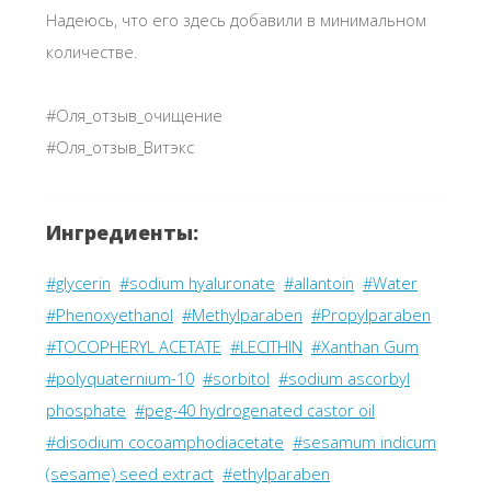
Надеюсь, что его здесь добавили в минимальном
количестве.
#Оля_отзыв_очищение
#Оля_отзыв_Витэкс
Ингредиенты:
#glycerin
#sodium hyaluronate
#allantoin
#Water
#Phenoxyethanol
#Methylparaben
#Propylparaben
#TOCOPHERYL ACETATE
#LECITHIN
#Xanthan Gum
#polyquaternium-10
#sorbitol
#sodium ascorbyl
phosphate
#peg-40 hydrogenated castor oil
#disodium cocoamphodiacetate
#sesamum indicum
(sesame) seed extract
#ethylparaben