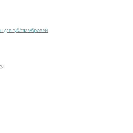
ш для губ/глаз/бровей
024