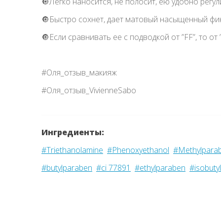
🔘Легко наносится, не полосит, ею удобно регул
🔘Быстро сохнет, дает матовый насыщенный фини
🔘Если сравнивать ее с подводкой от ”FF”, то о
#Оля_отзыв_макияж
#Оля_отзыв_VivienneSabo
Ингредиенты:
#Triethanolamine
#Phenoxyethanol
#Methylpara
#butylparaben
#ci 77891
#ethylparaben
#isobuty