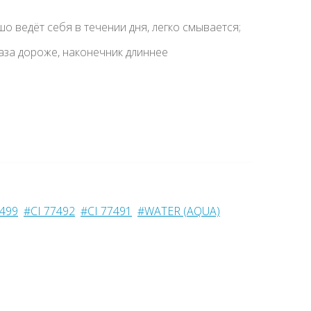
о ведёт себя в течении дня, легко смывается;
раза дороже, наконечник длиннее
7499
#CI 77492
#CI 77491
#WATER (AQUA)