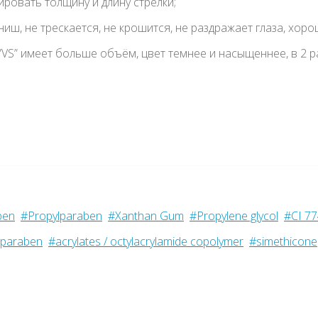
ировать толщину и длину стрелки;
ш, не трескается, не крошится, не раздражает глаза, хорош
т ”VS” имеет больше объём, цвет темнее и насыщеннее, в 2 
ben
#Propylparaben
#Xanthan Gum
#Propylene glycol
#CI 7
lparaben
#acrylates / octylacrylamide copolymer
#simethicone