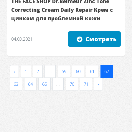
THE FACE SHOP Dr.Belmeur Zinc Tone
Correcting Cream Daily Repair Крем с
цинком для проблемной кожи
Смотреть
04.03.2021
‹
1
2
...
59
60
61
62
63
64
65
...
70
71
›